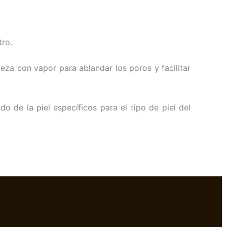
tro.
pieza con vapor para ablandar los poros y facilitar
o de la piel específicos para el tipo de piel del