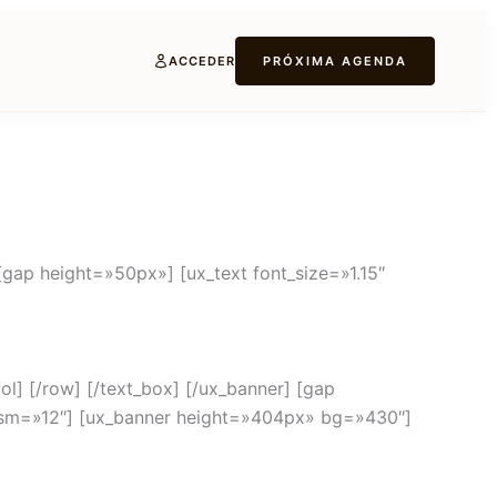
ACCEDER
PRÓXIMA AGENDA
gap height=»50px»] [ux_text font_size=»1.15″
ol] [/row] [/text_box] [/ux_banner] [gap
sm=»12″] [ux_banner height=»404px» bg=»430″]