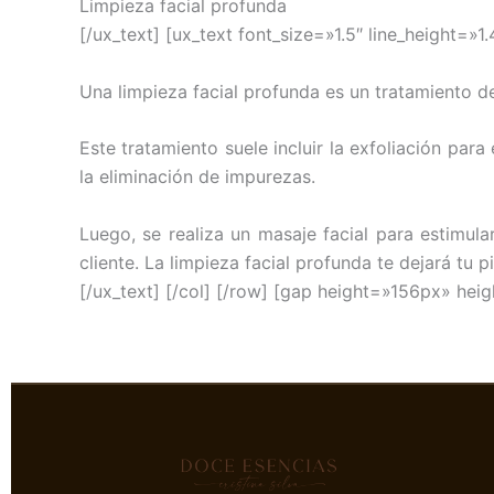
Limpieza facial profunda
[/ux_text] [ux_text font_size=»1.5″ line_height=»1.
Una limpieza facial profunda es un tratamiento de 
Este tratamiento suele incluir la exfoliación para
la eliminación de impurezas.
Luego, se realiza un masaje facial para estimula
cliente. La limpieza facial profunda te dejará tu pi
[/ux_text] [/col] [/row] [gap height=»156px» he