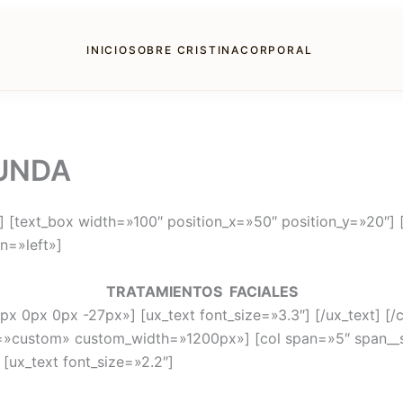
INICIO
SOBRE CRISTINA
CORPORAL
FUNDA
[text_box width=»100″ position_x=»50″ position_y=»20″] [
n=»left»]
TRATAMIENTOS
FACIALES
x 0px 0px -27px»] [ux_text font_size=»3.3″] [/ux_text] [/c
=»custom» custom_width=»1200px»] [col span=»5″ span__
 [ux_text font_size=»2.2″]