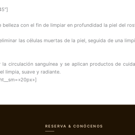
45″]
belleza con el fin de limpiar en profundidad la piel del ros
 eliminar las células muertas de la piel, seguida de una lim
r la circulación sanguínea y se aplican productos de cuidad
el limpia, suave y radiante.
ight__sm=»20px»]
RESERVA & CONÓCENOS