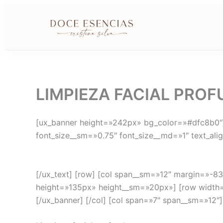
Ir
al
contenido
LIMPIEZA FACIAL PRO
[ux_banner height=»242px» bg_color=»#dfc8b0″] 
font_size__sm=»0.75″ font_size__md=»1″ text_alig
[/ux_text] [row] [col span__sm=»12″ margin=»-83p
height=»135px» height__sm=»20px»] [row width
[/ux_banner] [/col] [col span=»7″ span__sm=»12″]